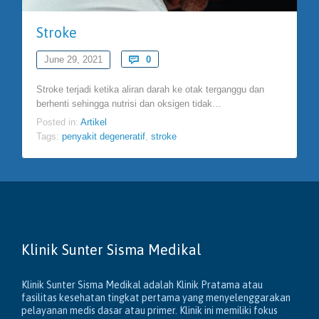
Stroke
Comments
June 29, 2021

0
Stroke terjadi ketika aliran darah ke otak terganggu dan
berhenti sehingga nutrisi dan oksigen tidak…
Posted in:
Artikel
Tags:
penyakit degeneratif
,
stroke
Klinik Sunter Sisma Medikal
Klinik Sunter Sisma Medikal adalah Klinik Pratama atau
fasilitas kesehatan tingkat pertama yang menyelenggarakan
pelayanan medis dasar atau primer. Klinik ini memiliki fokus