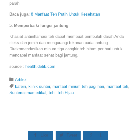
parah.
Baca juga:
8 Manfaat Teh Putih Untuk Kesehatan
5. Memperbaiki fungsi jantung
Khasiat antiinflamasi teh dapat membuat pembuluh darah Anda
rileks dan jernih dan mengurangi tekanan pada jantung.
Direkomendasikan minum tiga cangkir teh hitam per hari untuk
mencapai manfaat sehat bagi jantung.
source :
health.detik.com
Category

Artikel
Tags

kafein
,
klinik sunter
,
manfaat minum teh pagi hari
,
manfaat teh
,
Suntersismamedikal
,
teh
,
Teh Hijau



Like
Tweet
+1