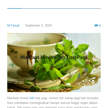
Com
M Faisal
September 2, 2019
0

Manfaat minum
teh
tiap pagi, minum teh setiap pagi hari ternyata
bisa membantu meningkatkan hampir semua fungsi organ dalam
tubuh. Teh tanpa gula atau pemanis kaya akan antioksidan yang