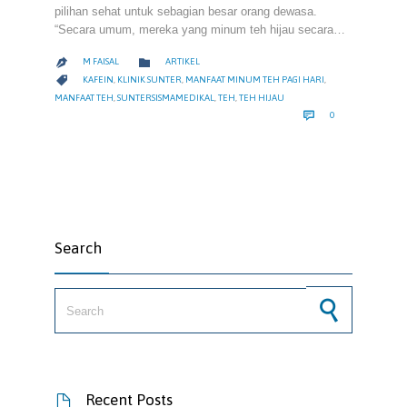
pilihan sehat untuk sebagian besar orang dewasa.
“Secara umum, mereka yang minum teh hijau secara…
CATEGORY

M FAISAL
ARTIKEL

CATEGORY

KAFEIN
,
KLINIK SUNTER
,
MANFAAT MINUM TEH PAGI HARI
,
MANFAAT TEH
,
SUNTERSISMAMEDIKAL
,
TEH
,
TEH HIJAU
COMMENTS

0
Search
Search for:
Recent Posts
