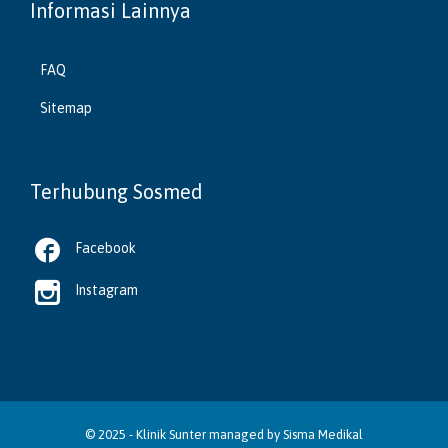
Informasi Lainnya
FAQ
Sitemap
Terhubung Sosmed

Facebook

Instagram
© 2025 -
Klinik Sunter
managed by
Sisma Medikal