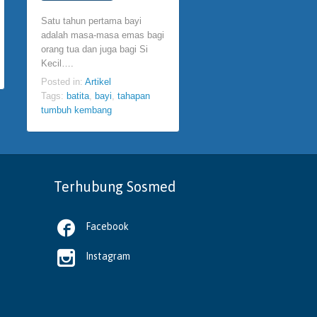
atau mendongeng meru
Satu tahun pertama bayi
kegiatan yang telah ada
adalah masa-masa emas bagi
semenjak manusia ada.
orang tua dan juga bagi Si
Storytelling juga…
Kecil….
Posted in:
Artikel
Posted in:
Artikel
Tags:
Anak
,
mendongen
Tags:
batita
,
bayi
,
tahapan
storytelling
tumbuh kembang
Terhubung Sosmed

Facebook

Instagram