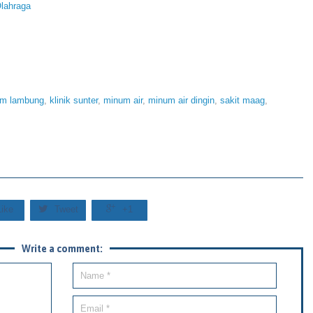
Olahraga
m lambung
,
klinik sunter
,
minum air
,
minum air dingin
,
sakit maag
,


Like
Tweet
+1
Write a comment: