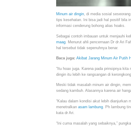
Minum air dingin
, di media sosial seseora
tips kesehatan. Ini bisa jadi hal positif bi
informasi cenderung bohong alias hoaks.
Sebagai contoh imbauan untuk menjauhi k
maag
. Menurut ahli pencernaan Dr dr Ari
hal tersebut tidak sepenuhnya benar.
Baca juga:
Akibat Jarang Minum Air Putih 
“Itu hoax juga. Karena pada prinsipnya kit
dingin itu lebih ke rangsangan di kerongkong
Meski tidak masalah minum air dingin, mema
sedang kambuh. Alasannya karena air hangat
“Kalau dalam kondisi akut lebih dianjurkan m
menetralkan
asam lambung
. Ph lambung tin
kata dr Ari.
“Ini cuma masalah yang sebaiknya,” pungkas