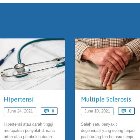
Hipertensi
Multiple Sclerosis
Comments
Com
June 24, 2021

0
June 10, 2021

0
Hipertensi atau darah tinggi
Salah satu penyakit
merupakan penyakit dimana
degeneratif yang sering terjadi
arteri atau pembuluh darah
pada orang tua berusia senja