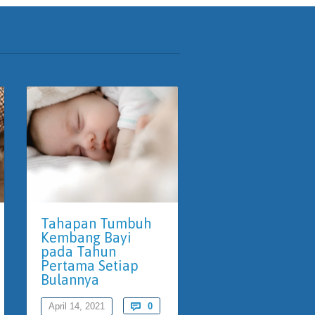
Tahapan Tumbuh
Pentingnya
Kembang Bayi
Mendongeng P
pada Tahun
Anak
ments
Pertama Setiap
Bulannya
April 9, 2021

Comments
April 14, 2021

0
Storytelling atau bercerit