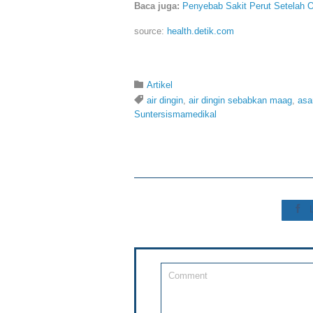
Baca juga:
Penyebab Sakit Perut Setelah 
source:
health.detik.com
Category

Artikel
Tags

air dingin
,
air dingin sebabkan maag
,
asa
Suntersismamedikal
