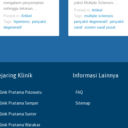
mengalami penyempitan
yakni Multiple Sclerosis….
sehingga tekanan…
Posted in:
Artikel
Posted in:
Artikel
Tags:
multiple sclerosis
,
Tags:
hipertensi
,
penyakit
penyakit degeneratif
,
penyakit
degeneratif
saraf
,
sistem saraf pusat
ejaring Klinik
Informasi Lainnya
Klinik Pratama Pulowatu
FAQ
Klinik Pratama Semper
Sitemap
Klinik Pratama Sunter
Klinik Pratama Warakas