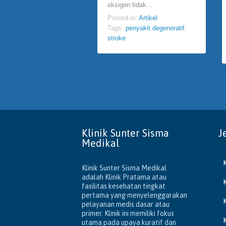
oksigen tidak…
Posted in:
Artikel
Tags:
penyakit degeneratif
,
stroke
Klinik Sunter Sisma
J
Medikal
Klinik Sunter Sisma Medikal
adalah Klinik Pratama atau
fasilitas kesehatan tingkat
pertama yang menyelenggarakan
pelayanan medis dasar atau
primer. Klinik ini memiliki fokus
utama pada upaya kuratif dan