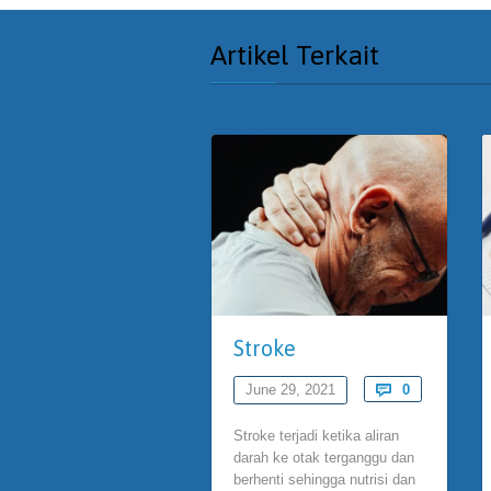
Artikel Terkait
Stroke
Comments
June 29, 2021

0
Stroke terjadi ketika aliran
darah ke otak terganggu dan
berhenti sehingga nutrisi dan