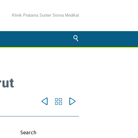
Klinik Pratama Sunter Sisma Medikal

rut



omments
Search