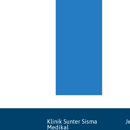
Klinik Sunter Sisma
J
Medikal