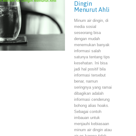
Dingin
Menurut Ahli
Minum air dingin, di
media sosial
seseorang bisa
dengan mudah
menemukan banyak
informasi salah
satunya tentang tips
kesehatan. Ini bisa
jadi hal positif bila
informasi tersebut
benar, namun
seringnya yang ramai
dibagikan adalah
informasi cenderung
bohong alias hoaks.
Sebagai contoh
imbauan untuk
menjauhi kebiasaan
minum air dingin atau
air es karena tidak