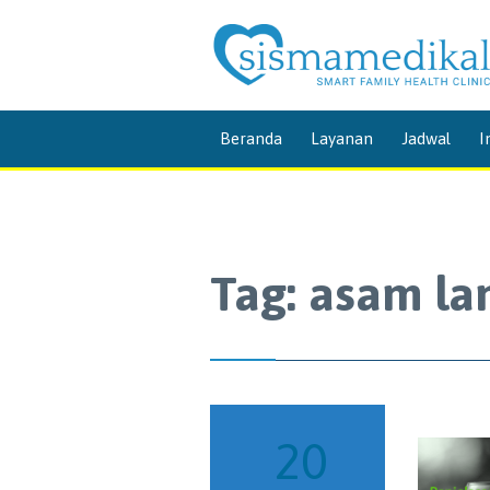
Beranda
Layanan
Jadwal
I
Tag:
asam l
20