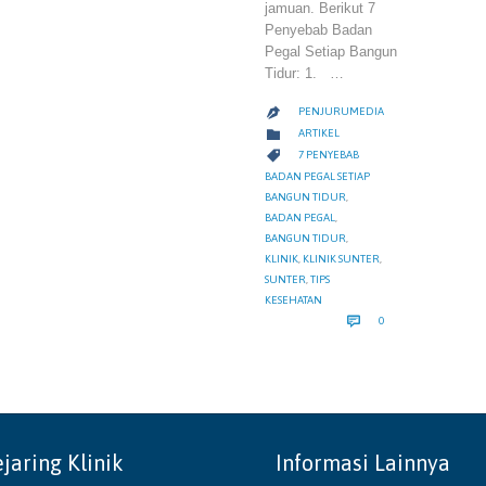
jamuan. Berikut 7
Penyebab Badan
Pegal Setiap Bangun
Tidur: 1. …
PENJURUMEDIA

CATEGORY

ARTIKEL
CATEGORY

7 PENYEBAB
BADAN PEGAL SETIAP
BANGUN TIDUR
,
BADAN PEGAL
,
BANGUN TIDUR
,
KLINIK
,
KLINIK SUNTER
,
SUNTER
,
TIPS
KESEHATAN
COMMENTS

0
ejaring Klinik
Informasi Lainnya