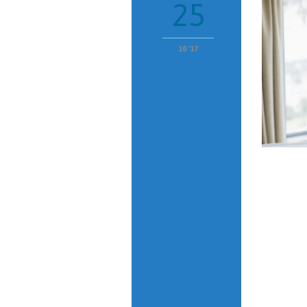
25
10 '17