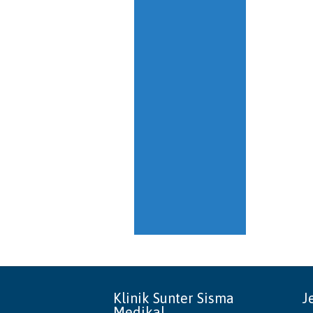
Klinik Sunter Sisma
J
Medikal