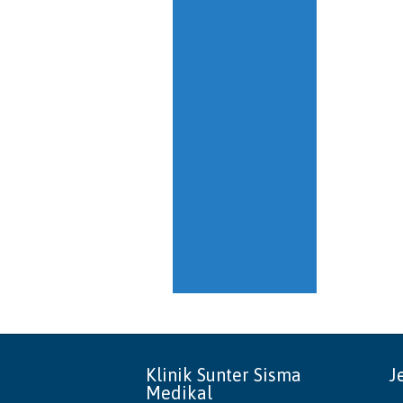
Klinik Sunter Sisma
J
Medikal