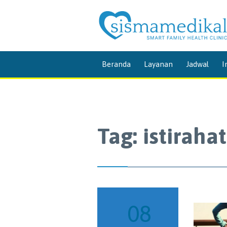
Beranda
Layanan
Jadwal
I
Tag:
istirahat
08